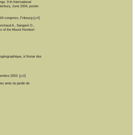
ngs. 9 th International
nterbury, June 2004, poster.
 04 congress, Fribourg [
pdf
]
Panchaud A., Sangaré O.,
nts of the Mount Hombori
ogéographique, à l’instar des
cembre 2003. [
pdf
]
des amis du jardin de