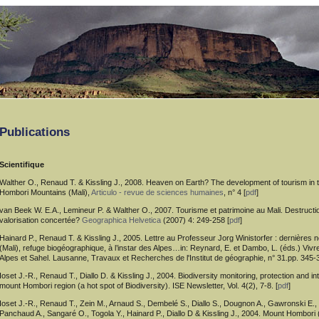
Publications
Scientifique
Walther O., Renaud T. & Kissling J., 2008. Heaven on Earth? The development of tourism in
Hombori Mountains (Mali),
Articulo - revue de sciences humaines
, n° 4 [
pdf
]
van Beek W. E.A., Lemineur P. & Walther O., 2007. Tourisme et patrimoine au Mali. Destruct
valorisation concertée?
Geographica Helvetica
(2007) 4: 249-258 [
pdf
]
Hainard P., Renaud T. & Kissling J., 2005. Lettre au Professeur Jorg Winistorfer : dernières
(Mali), refuge biogéographique, à l’instar des Alpes…in: Reynard, E. et Dambo, L. (éds.) Vivre
Alpes et Sahel. Lausanne, Travaux et Recherches de l'Institut de géographie, n° 31.pp. 345-3
Ioset J.-R., Renaud T., Diallo D. & Kissling J., 2004. Biodiversity monitoring, protection and 
mount Hombori region (a hot spot of Biodiversity). ISE Newsletter, Vol. 4(2), 7-8. [
pdf
]
Ioset J.-R., Renaud T., Zein M., Arnaud S., Dembelé S., Diallo S., Dougnon A., Gawronski E., K
Panchaud A., Sangaré O., Togola Y., Hainard P., Diallo D & Kissling J., 2004. Mount Hombori (M