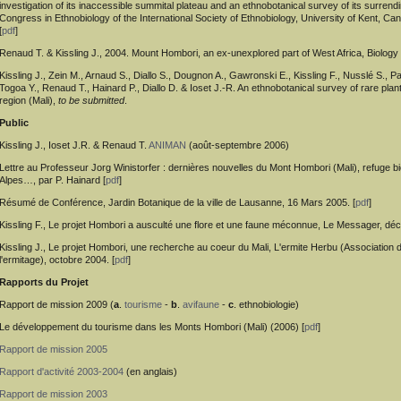
investigation of its inaccessible summital plateau and an ethnobotanical survey of its surrendi
Congress in Ethnobiology of the International Society of Ethnobiology, University of Kent, Ca
[
pdf
]
Renaud T. & Kissling J., 2004. Mount Hombori, an ex-unexplored part of West Africa, Biology
Kissling J., Zein M., Arnaud S., Diallo S., Dougnon A., Gawronski E., Kissling F., Nusslé S., 
Togoa Y., Renaud T., Hainard P., Diallo D. & Ioset J.-R. An ethnobotanical survey of rare pla
region (Mali),
to be
submitted
.
Public
Kissling J., Ioset J.R. & Renaud T.
ANIMAN
(août-septembre 2006)
Lettre au Professeur Jorg Winistorfer : dernières nouvelles du Mont Hombori (Mali), refuge bi
Alpes…, par P. Hainard [
pdf
]
Résumé de Conférence, Jardin Botanique de la ville de Lausanne, 16 Mars 2005. [
pdf
]
Kissling F., Le projet Hombori a ausculté une flore et une faune méconnue, Le Messager, dé
Kissling J., Le projet Hombori, une recherche au coeur du Mali, L'ermite Herbu (Association 
l'ermitage), octobre 2004. [
pdf
]
Rapports du Projet
Rapport de mission 2009 (
a
.
tourisme
-
b
.
avifaune
-
c
. ethnobiologie)
Le développement du tourisme dans les Monts Hombori (Mali) (2006) [
pdf
]
Rapport de mission 2005
Rapport d'activité 2003-2004
(en anglais)
Rapport de mission 2003