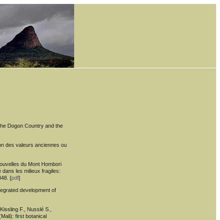
 the Dogon Country and the
ion des valeurs anciennes ou
 nouvelles du Mont Hombori
 dans les milieux fragiles:
48. [
pdf
]
integrated development of
issling F., Nusslé S.,
ali): first botanical